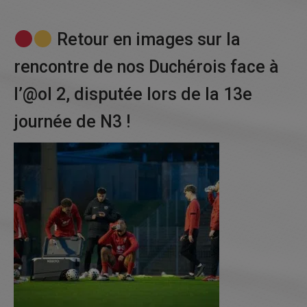
LE PROJET SPORTIF
LE PROJET SOCIO-ÉDUCATIF
Retour en images sur la
PARTENAIRES
rencontre de nos Duchérois face à
MÉDIAS
l’@ol 2, disputée lors de la 13e
RECRUTEMENT
journée de N3 !
CONTACT