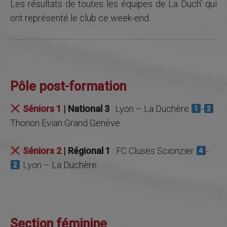
LE PROJET SPORTIF
Les résultats de toutes les équipes de La Duch’ qui
ont représenté le club ce week-end.
LE PROJET SOCIO-ÉDUCATIF
PARTENAIRES
MÉDIAS
RECRUTEMENT
Pôle post-formation
CONTACT
Séniors 1
| National 3
: Lyon – La Duchère
-
Thonon Evian Grand Genève
Séniors 2
| Régional 1
: FC Cluses Scionzier
-
Lyon – La Duchère
Section féminine