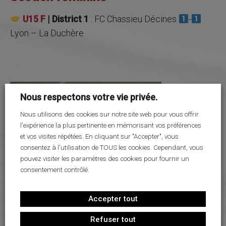
U15 F
| District 1
: FC Chassieu Décines
-
Lyon – La Duchère
Nous respectons votre vie privée.
Nous utilisons des cookies sur notre site web pour vous offrir
l'expérience la plus pertinente en mémorisant vos préférences
et vos visites répétées. En cliquant sur "Accepter", vous
consentez à l'utilisation de TOUS les cookies. Cependant, vous
pouvez visiter les paramètres des cookies pour fournir un
consentement contrôlé.
Accepter tout
Refuser tout