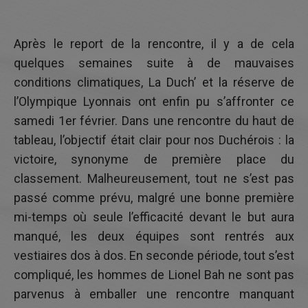
LE PROJET SPORTIF
LE PROJET SOCIO-ÉDUCATIF
Après le report de la rencontre, il y a de cela
PARTENAIRES
quelques semaines suite à de mauvaises
MÉDIAS
conditions climatiques, La Duch’ et la réserve de
l’Olympique Lyonnais ont enfin pu s’affronter ce
RECRUTEMENT
samedi 1er février. Dans une rencontre du haut de
CONTACT
tableau, l’objectif était clair pour nos Duchérois : la
victoire, synonyme de première place du
classement. Malheureusement, tout ne s’est pas
passé comme prévu, malgré une bonne première
mi-temps où seule l’efficacité devant le but aura
manqué, les deux équipes sont rentrés aux
vestiaires dos à dos. En seconde période, tout s’est
compliqué, les hommes de Lionel Bah ne sont pas
parvenus à emballer une rencontre manquant