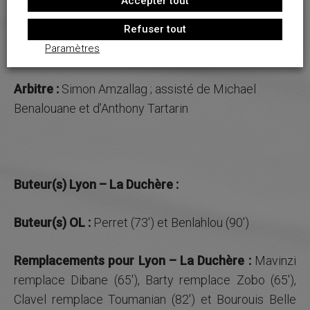
Accepter tout
OL :
1 Konan, 2 Ali, 3 Chaib, 4 Kango, 5 Barisic, 6 De
Refuser tout
Carvalho, 7 Diatta Dorival, 8 Coponat, 9 Lagha, 10
Paramètres
Bossiwa, 11 Perret
Arbitre :
Simon Amzallag ; assisté de Michael
Benalouane et d’Anthony Tartarin
Buteur(s) Lyon – La Duchère :
Buteur(s) OL :
Perret (73′) et Benlahlou (90′)
Remplacements pour Lyon – La Duchère
:
Mavinzi
remplace Dibane (65′), Barty remplace Zobo (65′),
Clavel remplace Toumanian (82′) et Bourouis Belle