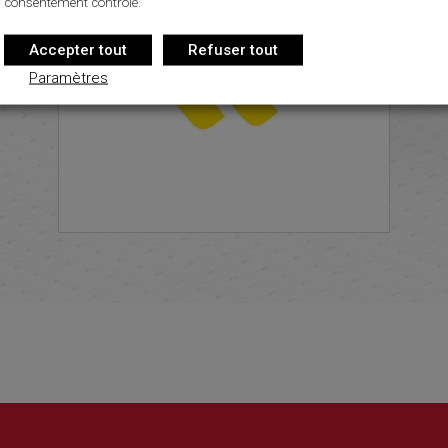
consentement contrôlé.
Accepter tout
Refuser tout
Paramètres