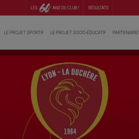
LES
ANS DU CLUB !
RÉSULTATS
ambition
Organigramme
Photos
Equipes
Terrain
Vidéos
Réglement intérieur
Cal
LE PROJET SPORTIF
LE PROJET SOCIO-ÉDUCATIF
PARTENAIRE