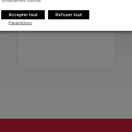
consentement contrôlé.
Accepter tout
Refuser tout
Paramètres