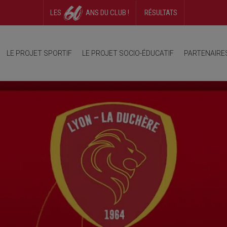
LES
ANS DU CLUB !
RÉSULTATS
ambition
Organigramme
Photos
Equipes
Terrain
Vidéos
Réglement intérieur
Cal
LE PROJET SPORTIF
LE PROJET SOCIO-ÉDUCATIF
PARTENAIRE