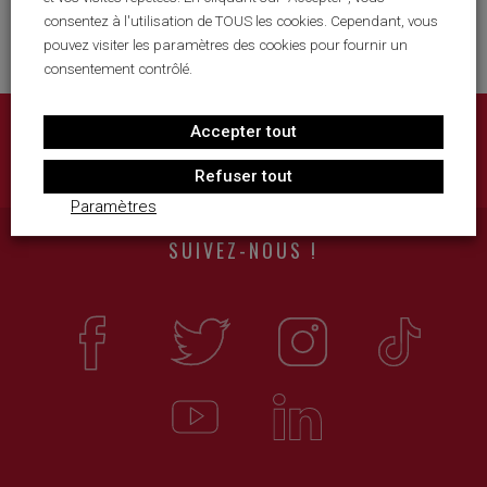
LE PROJET SPORTIF
consentez à l'utilisation de TOUS les cookies. Cependant, vous
LE PROJET SOCIO-ÉDUCATIF
pouvez visiter les paramètres des cookies pour fournir un
consentement contrôlé.
PARTENAIRES
MÉDIAS
Accepter tout
S'INSCRIRE À LA NEWSLETTER
RECRUTEMENT
Refuser tout
CONTACT
Paramètres
SUIVEZ-NOUS !