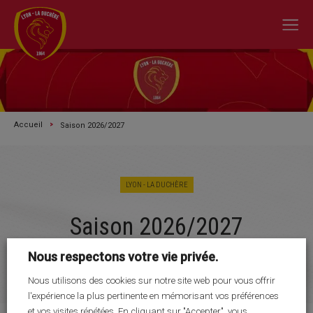
Accueil
Saison 2026/2027
LYON - LA DUCHÈRE
Saison 2026/2027
A L'ACTU
Nous respectons votre vie privée.
SAISON 2026/2027
Nous utilisons des cookies sur notre site web pour vous offrir
LE CLUB
l'expérience la plus pertinente en mémorisant vos préférences
et vos visites répétées. En cliquant sur "Accepter", vous