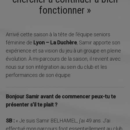
LE PROJET SPORTIF
fonctionner »
LE PROJET SOCIO-ÉDUCATIF
PARTENAIRES
MÉDIAS
Arrivé cette saison à la tête de l’équipe seniors
féminine de
Lyon – La Duchère
, Samir apporte son
RECRUTEMENT
expérience et sa vision du jeu à un groupe en pleine
CONTACT
évolution. À mi-parcours de la saison, il revient avec
nous sur son intégration au sein du club et les
performances de son équipe.
Bonjour Samir avant de commencer peux-tu te
présenter s’il te plait ?
SB :
« Je suis Samir BELHAMEL, j’ai 49 ans. J’ai
effectué mon parcours foot essentiellement au club